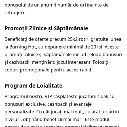
bonusului de un anumit număr de ori înainte de
retragere.
Promoții Zilnice și Săptămânale
Beneficiați de oferte precum 25x2 rotiri gratuite lunea
la Burning Hot, cu depunere minimă de 20 lei. Aceste
promoții zilnice și săptămânale includ reload bonusuri
și cashback, menținând jocul interesant. Folosiți
coduri promoționale pentru acces rapid.
Program de Loialitate
Programul nostru VIP răsplătește jucătorii fideli cu
bonusuri exclusive, cashback și avantaje
personalizate. Cu cât jucați mai mult, cu atât urcați în
niveluri, obținând beneficii mai mari. Este modul
nostru de a arăta apreciere pentru loialitatea voastră.