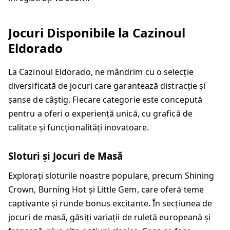
Jocuri Disponibile la Cazinoul
Eldorado
La Cazinoul Eldorado, ne mândrim cu o selecție
diversificată de jocuri care garantează distracție și
șanse de câștig. Fiecare categorie este concepută
pentru a oferi o experiență unică, cu grafică de
calitate și funcționalități inovatoare.
Sloturi și Jocuri de Masă
Explorați sloturile noastre populare, precum Shining
Crown, Burning Hot și Little Gem, care oferă teme
captivante și runde bonus excitante. În secțiunea de
jocuri de masă, găsiți variații de ruletă europeană și