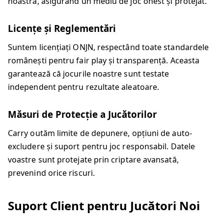
noastră, asigurând un mediu de joc onest și protejat.
Licențe și Reglementări
Suntem licențiați ONJN, respectând toate standardele
românești pentru fair play și transparență. Aceasta
garantează că jocurile noastre sunt testate
independent pentru rezultate aleatoare.
Măsuri de Protecție a Jucătorilor
Carry outăm limite de depunere, opțiuni de auto-
excludere și suport pentru joc responsabil. Datele
voastre sunt protejate prin criptare avansată,
prevenind orice riscuri.
Suport Client pentru Jucători Noi