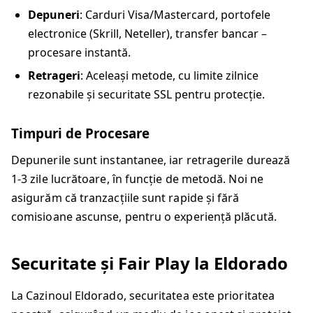
Depuneri
: Carduri Visa/Mastercard, portofele
electronice (Skrill, Neteller), transfer bancar –
procesare instantă.
Retrageri
: Aceleași metode, cu limite zilnice
rezonabile și securitate SSL pentru protecție.
Timpuri de Procesare
Depunerile sunt instantanee, iar retragerile durează
1-3 zile lucrătoare, în funcție de metodă. Noi ne
asigurăm că tranzacțiile sunt rapide și fără
comisioane ascunse, pentru o experiență plăcută.
Securitate și Fair Play la Eldorado
La Cazinoul Eldorado, securitatea este prioritatea