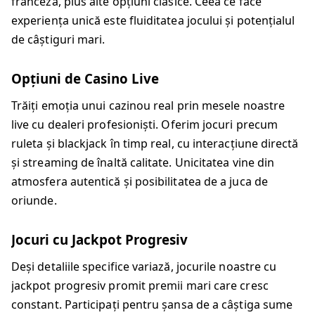
franceză, plus alte opțiuni clasice. Ceea ce face
experiența unică este fluiditatea jocului și potențialul
de câștiguri mari.
Opțiuni de Casino Live
Trăiți emoția unui cazinou real prin mesele noastre
live cu dealeri profesioniști. Oferim jocuri precum
ruleta și blackjack în timp real, cu interacțiune directă
și streaming de înaltă calitate. Unicitatea vine din
atmosfera autentică și posibilitatea de a juca de
oriunde.
Jocuri cu Jackpot Progresiv
Deși detaliile specifice variază, jocurile noastre cu
jackpot progresiv promit premii mari care cresc
constant. Participați pentru șansa de a câștiga sume